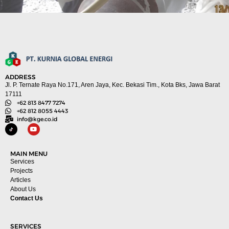
ADDRESS
Jl. P. Ternate Raya No.171, Aren Jaya, Kec. Bekasi Tim., Kota Bks, Jawa Barat
17111
+62 813 8477 7274
+62 812 8055 4443
info@kge.co.id
MAIN MENU
Services
Projects
Articles
About Us
Contact Us
SERVICES