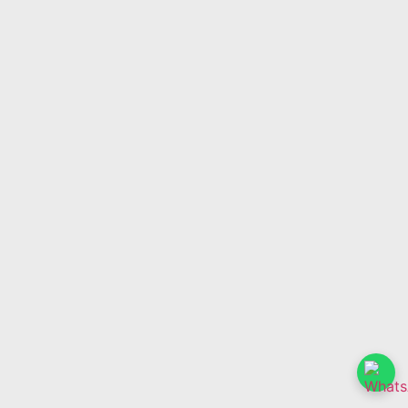
Perbandingan Biaya Hydrotesting vs Pneumatic Test:
Mana yang Lebih Efisien untuk Proyek Industri?