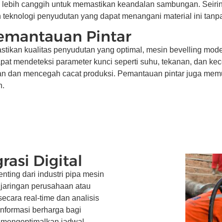
lebih canggih untuk memastikan keandalan sambungan. Seiring
n teknologi penyudutan yang dapat menangani material ini tanpa
Pemantauan Pintar
ikan kualitas penyudutan yang optimal, mesin bevelling mod
apat mendeteksi parameter kunci seperti suhu, tekanan, dan k
kan dan mencegah cacat produksi. Pemantauan pintar juga memu
n.
rasi Digital
enting dari industri pipa mesin
 jaringan perusahaan atau
cara real-time dan analisis
nformasi berharga bagi
, mengoptimalkan jadwal