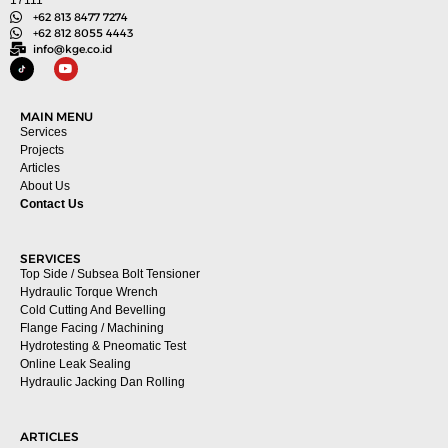
+62 813 8477 7274
+62 812 8055 4443
info@kge.co.id
MAIN MENU
Services
Projects
Articles
About Us
Contact Us
SERVICES
Top Side / Subsea Bolt Tensioner
Hydraulic Torque Wrench
Cold Cutting And Bevelling
Flange Facing / Machining
Hydrotesting & Pneomatic Test
Online Leak Sealing
Hydraulic Jacking Dan Rolling
ARTICLES