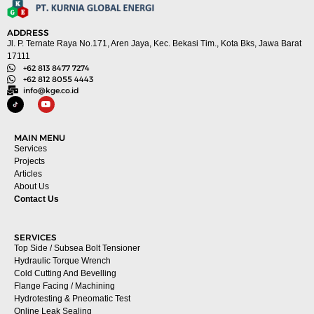
ADDRESS
Jl. P. Ternate Raya No.171, Aren Jaya, Kec. Bekasi Tim., Kota Bks, Jawa Barat
17111
+62 813 8477 7274
+62 812 8055 4443
info@kge.co.id
MAIN MENU
Services
Projects
Articles
About Us
Contact Us
SERVICES
Top Side / Subsea Bolt Tensioner
Hydraulic Torque Wrench
Cold Cutting And Bevelling
Flange Facing / Machining
Hydrotesting & Pneomatic Test
Online Leak Sealing