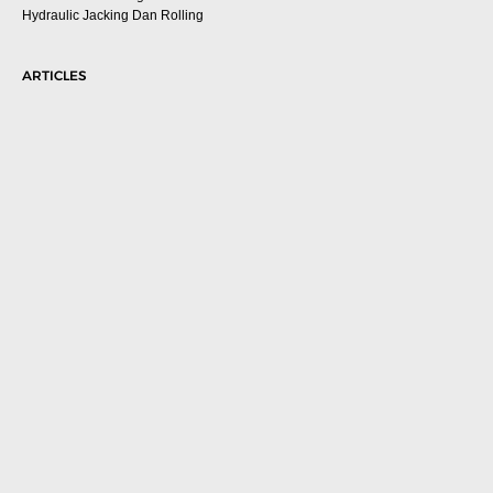
Hydraulic Jacking Dan Rolling
ARTICLES
Rekomendasi Mesin Portable Flange Facing Terbaik
untuk Efisiensi Shutdown dan Turnaround