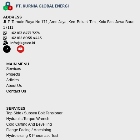
ADDRESS
Jl. P. Ternate Raya No.171, Aren Jaya, Kec. Bekasi Tim., Kota Bks, Jawa Barat
17111
+62 813 8477 7274
+62 812 8055 4443
info@kge.co.id
MAIN MENU
Services
Projects
Articles
About Us
Contact Us
SERVICES
Top Side / Subsea Bolt Tensioner
Hydraulic Torque Wrench
Cold Cutting And Bevelling
Flange Facing / Machining
Hydrotesting & Pneomatic Test