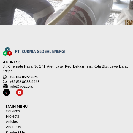
ADDRESS
Jl. P. Ternate Raya No.171, Aren Jaya, Kec. Bekasi Tim., Kota Bks, Jawa Barat
17111
+62 813 8477 7274
+62 812 8055 4443
info@kge.co.id
MAIN MENU
Services
Projects
Articles
About Us
Contact Us