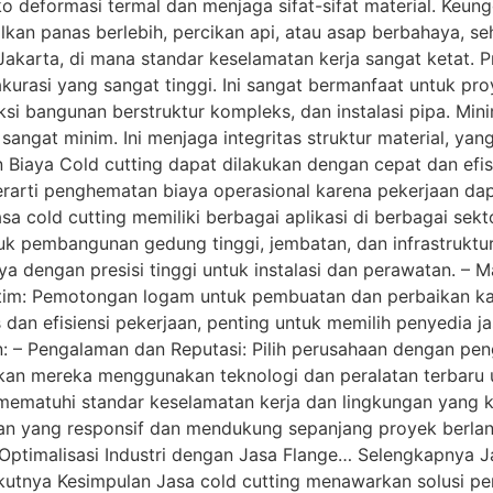
o deformasi termal dan menjaga sifat-sifat material. Keun
kan panas berlebih, percikan api, atau asap berbahaya, se
Jakarta, di mana standar keselamatan kerja sangat ketat. Pr
rasi yang sangat tinggi. Ini sangat bermanfaat untuk pro
i bangunan berstruktur kompleks, dan instalasi pipa. Min
l sangat minim. Ini menjaga integritas struktur material, ya
an Biaya Cold cutting dapat dilakukan dengan cepat dan ef
erarti penghematan biaya operasional karena pekerjaan dap
sa cold cutting memiliki berbagai aplikasi di berbagai sektor
pembangunan gedung tinggi, jembatan, dan infrastruktur l
 dengan presisi tinggi untuk instalasi dan perawatan. –
Maritim: Pemotongan logam untuk pembuatan dan perbaikan k
 dan efisiensi pekerjaan, penting untuk memilih penyedia j
n: – Pengalaman dan Reputasi: Pilih perusahaan dengan pen
tikan mereka menggunakan teknologi dan peralatan terbaru 
ematuhi standar keselamatan kerja dan lingkungan yang ke
n yang responsif dan mendukung sepanjang proyek berlang
ptimalisasi Industri dengan Jasa Flange… Selengkapnya J
kutnya Kesimpulan Jasa cold cutting menawarkan solusi pe