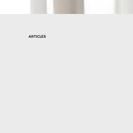
ARTICLES
Estimasi Biaya Rental Hydraulic
Jacking System: Panduan Memilih
Solusi Heavy Duty yang Efisien untuk