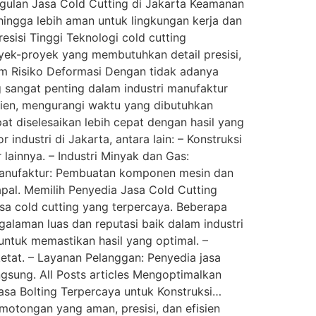
ggulan Jasa Cold Cutting di Jakarta Keamanan
hingga lebih aman untuk lingkungan kerja dan
esisi Tinggi Teknologi cold cutting
yek-proyek yang membutuhkan detail presisi,
im Risiko Deformasi Dengan tidak adanya
ng sangat penting dalam industri manufaktur
isien, mengurangi waktu yang dibutuhkan
at diselesaikan lebih cepat dengan hasil yang
 industri di Jakarta, antara lain: – Konstruksi
ainnya. – Industri Minyak dan Gas:
 Manufaktur: Pembuatan komponen mesin dan
apal. Memilih Penyedia Jasa Cold Cutting
asa cold cutting yang terpercaya. Beberapa
galaman luas dan reputasi baik dalam industri
untuk memastikan hasil yang optimal. –
tat. – Layanan Pelanggan: Penyedia jasa
sung. All Posts articles Mengoptimalkan
asa Bolting Terpercaya untuk Konstruksi…
motongan yang aman, presisi, dan efisien