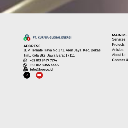
MAIN M
Services
Projects
ADDRESS
Articles
Jl. P. Ternate Raya No.171, Aren Jaya, Kec. Bekasi
About Us
Tim., Kota Bks, Jawa Barat 17111
Contact 
+62 813 8477 7274
+62 812 8055 4443
info@kge.co.id