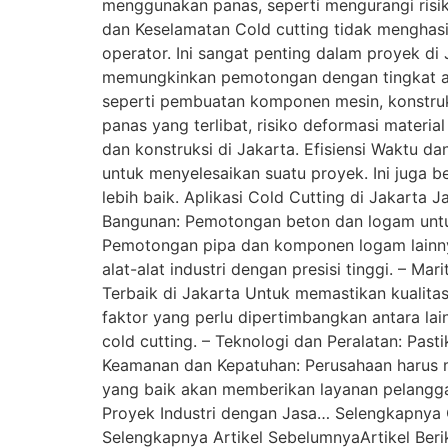
menggunakan panas, seperti mengurangi risik
dan Keselamatan Cold cutting tidak menghasil
operator. Ini sangat penting dalam proyek di 
memungkinkan pemotongan dengan tingkat aku
seperti pembuatan komponen mesin, konstruks
panas yang terlibat, risiko deformasi materia
dan konstruksi di Jakarta. Efisiensi Waktu d
untuk menyelesaikan suatu proyek. Ini juga b
lebih baik. Aplikasi Cold Cutting di Jakarta Ja
Bangunan: Pemotongan beton dan logam untuk 
Pemotongan pipa dan komponen logam lainnya
alat-alat industri dengan presisi tinggi. – 
Terbaik di Jakarta Untuk memastikan kualitas
faktor yang perlu dipertimbangkan antara lai
cold cutting. – Teknologi dan Peralatan: Pas
Keamanan dan Kepatuhan: Perusahaan harus m
yang baik akan memberikan layanan pelangga
Proyek Industri dengan Jasa… Selengkapnya O
Selengkapnya Artikel SebelumnyaArtikel Beri