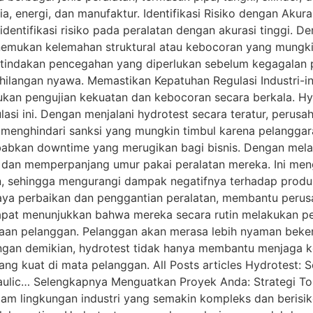
ia, energi, dan manufaktur. Identifikasi Risiko dengan Akur
entifikasi risiko pada peralatan dengan akurasi tinggi. 
emukan kelemahan struktural atau kebocoran yang mungkin t
indakan pencegahan yang diperlukan sebelum kegagalan pe
hilangan nyawa. Memastikan Kepatuhan Regulasi Industri-ind
an pengujian kekuatan dan kebocoran secara berkala. Hyd
lasi ini. Dengan menjalani hydrotest secara teratur, per
menghindari sanksi yang mungkin timbul karena pelanggar
abkan downtime yang merugikan bagi bisnis. Dengan melak
n dan memperpanjang umur pakai peralatan mereka. Ini men
an, sehingga mengurangi dampak negatifnya terhadap produ
biaya perbaikan dan penggantian peralatan, membantu per
pat menunjukkan bahwa mereka secara rutin melakukan pe
ayaan pelanggan. Pelanggan akan merasa lebih nyaman be
ngan demikian, hydrotest tidak hanya membantu menjaga ke
 kuat di mata pelanggan. All Posts articles Hydrotest: So
raulic… Selengkapnya Menguatkan Proyek Anda: Strategi T
am lingkungan industri yang semakin kompleks dan berisiko