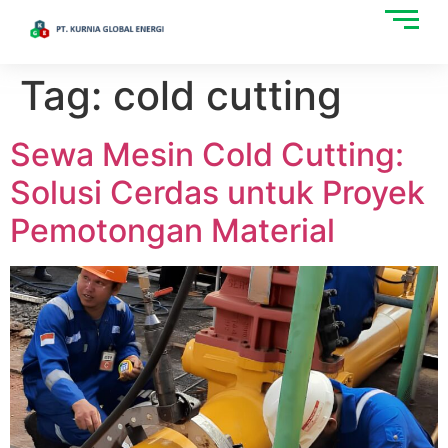
Tag:
cold cutting
Sewa Mesin Cold Cutting:
Solusi Cerdas untuk Proyek
Pemotongan Material