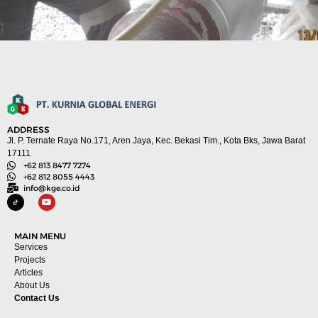
ADDRESS
Jl. P. Ternate Raya No.171, Aren Jaya, Kec. Bekasi Tim., Kota Bks, Jawa Barat
17111
+62 813 8477 7274
+62 812 8055 4443
info@kge.co.id
MAIN MENU
Services
Projects
Articles
About Us
Contact Us