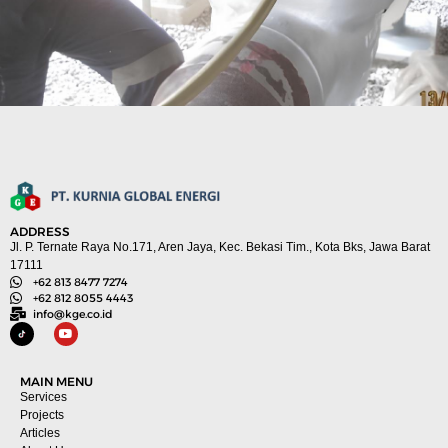
ADDRESS
Jl. P. Ternate Raya No.171, Aren Jaya, Kec. Bekasi Tim., Kota Bks, Jawa Barat
17111
+62 813 8477 7274
+62 812 8055 4443
info@kge.co.id
MAIN MENU
Services
Projects
Articles