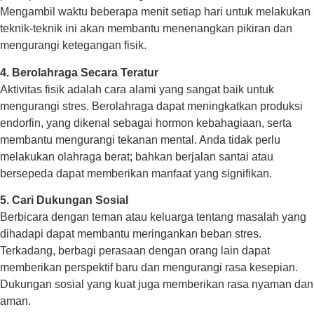
Mengambil waktu beberapa menit setiap hari untuk melakukan
teknik-teknik ini akan membantu menenangkan pikiran dan
mengurangi ketegangan fisik.
4. Berolahraga Secara Teratur
Aktivitas fisik adalah cara alami yang sangat baik untuk
mengurangi stres. Berolahraga dapat meningkatkan produksi
endorfin, yang dikenal sebagai hormon kebahagiaan, serta
membantu mengurangi tekanan mental. Anda tidak perlu
melakukan olahraga berat; bahkan berjalan santai atau
bersepeda dapat memberikan manfaat yang signifikan.
5. Cari Dukungan Sosial
Berbicara dengan teman atau keluarga tentang masalah yang
dihadapi dapat membantu meringankan beban stres.
Terkadang, berbagi perasaan dengan orang lain dapat
memberikan perspektif baru dan mengurangi rasa kesepian.
Dukungan sosial yang kuat juga memberikan rasa nyaman dan
aman.