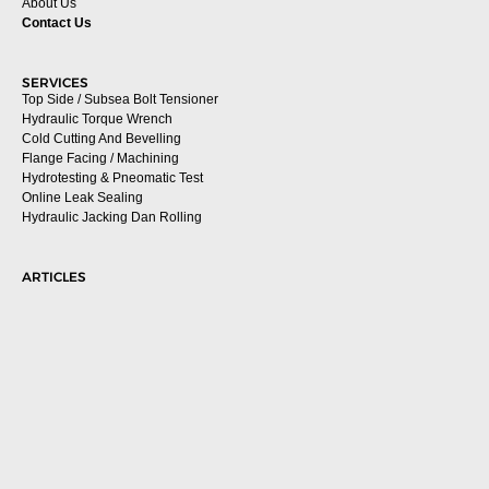
About Us
Contact Us
SERVICES
Top Side / Subsea Bolt Tensioner
Hydraulic Torque Wrench
Cold Cutting And Bevelling
Flange Facing / Machining
Hydrotesting & Pneomatic Test
Online Leak Sealing
Hydraulic Jacking Dan Rolling
ARTICLES