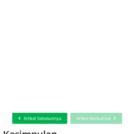
Sewa Hydrotesting Dan Pneumatic Test…
Selengkapnya
Artikel Sebelumnya
Artikel Berikutnya