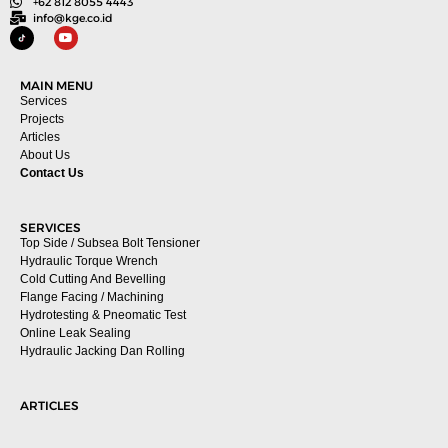
+62 812 8055 4443
info@kge.co.id
MAIN MENU
Services
Projects
Articles
About Us
Contact Us
SERVICES
Top Side / Subsea Bolt Tensioner
Hydraulic Torque Wrench
Cold Cutting And Bevelling
Flange Facing / Machining
Hydrotesting & Pneomatic Test
Online Leak Sealing
Hydraulic Jacking Dan Rolling
ARTICLES