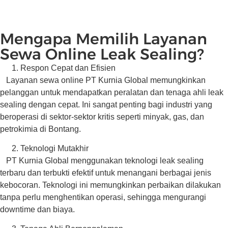
Cold Cutting And Bevelling
Flange Facing / Machining
Hydrotesting dan Pneomatic Test
Mengapa Memilih Layanan
Online Leak Sealing
Sewa Online Leak Sealing?
Hydraulic Jacking Dan Rolling
Respon Cepat dan Efisien
Layanan sewa online PT Kurnia Global memungkinkan
pelanggan untuk mendapatkan peralatan dan tenaga ahli leak
sealing dengan cepat. Ini sangat penting bagi industri yang
beroperasi di sektor-sektor kritis seperti minyak, gas, dan
petrokimia di Bontang.
Teknologi Mutakhir
PT Kurnia Global menggunakan teknologi leak sealing
terbaru dan terbukti efektif untuk menangani berbagai jenis
kebocoran. Teknologi ini memungkinkan perbaikan dilakukan
tanpa perlu menghentikan operasi, sehingga mengurangi
downtime dan biaya.