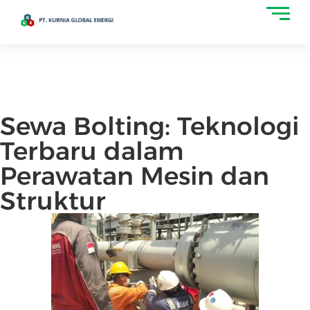
Sewa Bolting: Teknologi
Terbaru dalam
Perawatan Mesin dan
Struktur