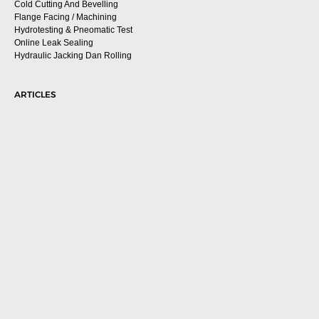
Cold Cutting And Bevelling
Flange Facing / Machining
Hydrotesting & Pneomatic Test
Online Leak Sealing
Hydraulic Jacking Dan Rolling
ARTICLES