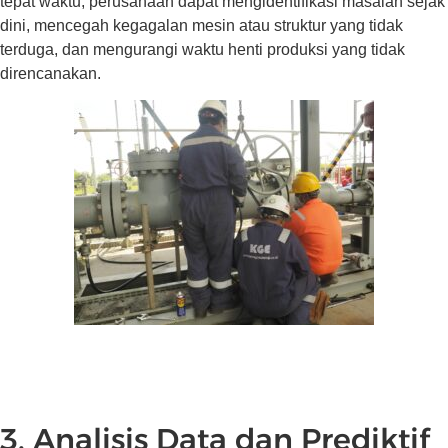
tepat waktu, perusahaan dapat mengidentifikasi masalah sejak
dini, mencegah kegagalan mesin atau struktur yang tidak
terduga, dan mengurangi waktu henti produksi yang tidak
direncanakan.
3. Analisis Data dan Prediktif