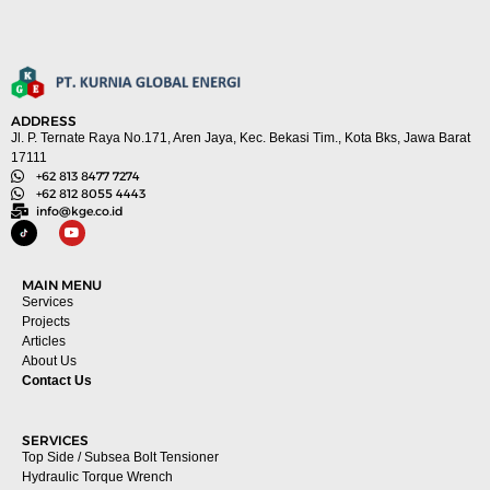
ADDRESS
Jl. P. Ternate Raya No.171, Aren Jaya, Kec. Bekasi Tim., Kota Bks, Jawa Barat
17111
+62 813 8477 7274
+62 812 8055 4443
info@kge.co.id
MAIN MENU
Services
Projects
Articles
About Us
Contact Us
SERVICES
Top Side / Subsea Bolt Tensioner
Hydraulic Torque Wrench