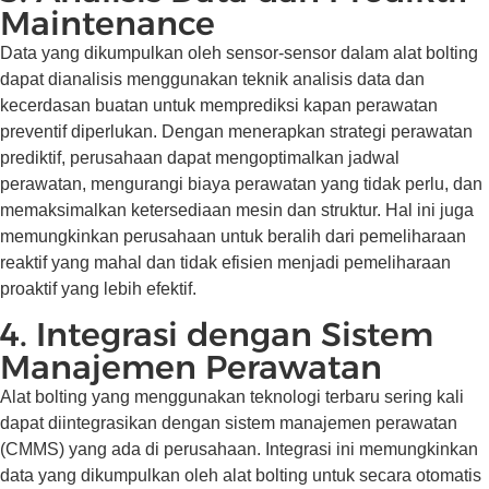
Maintenance
Data yang dikumpulkan oleh sensor-sensor dalam alat bolting
dapat dianalisis menggunakan teknik analisis data dan
kecerdasan buatan untuk memprediksi kapan perawatan
preventif diperlukan. Dengan menerapkan strategi perawatan
prediktif, perusahaan dapat mengoptimalkan jadwal
perawatan, mengurangi biaya perawatan yang tidak perlu, dan
memaksimalkan ketersediaan mesin dan struktur. Hal ini juga
memungkinkan perusahaan untuk beralih dari pemeliharaan
reaktif yang mahal dan tidak efisien menjadi pemeliharaan
proaktif yang lebih efektif.
4. Integrasi dengan Sistem
Manajemen Perawatan
Alat bolting yang menggunakan teknologi terbaru sering kali
dapat diintegrasikan dengan sistem manajemen perawatan
(CMMS) yang ada di perusahaan. Integrasi ini memungkinkan
data yang dikumpulkan oleh alat bolting untuk secara otomatis