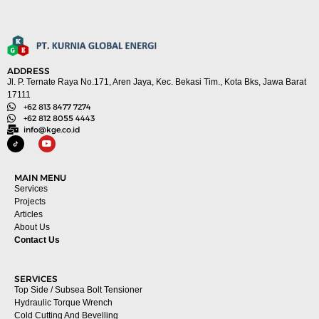
ADDRESS
Jl. P. Ternate Raya No.171, Aren Jaya, Kec. Bekasi Tim., Kota Bks, Jawa Barat
17111
+62 813 8477 7274
+62 812 8055 4443
info@kge.co.id
MAIN MENU
Services
Projects
Articles
About Us
Contact Us
SERVICES
Top Side / Subsea Bolt Tensioner
Hydraulic Torque Wrench
Cold Cutting And Bevelling