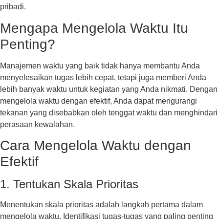
pribadi.
Mengapa Mengelola Waktu Itu
Penting?
Manajemen waktu yang baik tidak hanya membantu Anda
menyelesaikan tugas lebih cepat, tetapi juga memberi Anda
lebih banyak waktu untuk kegiatan yang Anda nikmati. Dengan
mengelola waktu dengan efektif, Anda dapat mengurangi
tekanan yang disebabkan oleh tenggat waktu dan menghindari
perasaan kewalahan.
Cara Mengelola Waktu dengan
Efektif
1. Tentukan Skala Prioritas
Menentukan skala prioritas adalah langkah pertama dalam
mengelola waktu. Identifikasi tugas-tugas yang paling penting