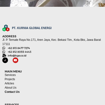
ADDRESS
Jl. P. Ternate Raya No.171, Aren Jaya, Kec. Bekasi Tim., Kota Bks, Jawa Barat
17111
+62 813 8477 7274
+62 812 8055 4443
info@kge.co.id
MAIN MENU
Services
Projects
Articles
About Us
Contact Us
SERVICES