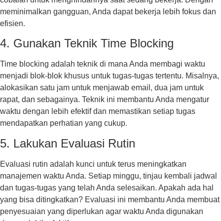
meminimalkan gangguan, Anda dapat bekerja lebih fokus dan
efisien.
4. Gunakan Teknik Time Blocking
Time blocking adalah teknik di mana Anda membagi waktu
menjadi blok-blok khusus untuk tugas-tugas tertentu. Misalnya,
alokasikan satu jam untuk menjawab email, dua jam untuk
rapat, dan sebagainya. Teknik ini membantu Anda mengatur
waktu dengan lebih efektif dan memastikan setiap tugas
mendapatkan perhatian yang cukup.
5. Lakukan Evaluasi Rutin
Evaluasi rutin adalah kunci untuk terus meningkatkan
manajemen waktu Anda. Setiap minggu, tinjau kembali jadwal
dan tugas-tugas yang telah Anda selesaikan. Apakah ada hal
yang bisa ditingkatkan? Evaluasi ini membantu Anda membuat
penyesuaian yang diperlukan agar waktu Anda digunakan