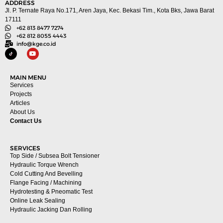
ADDRESS
Jl. P. Ternate Raya No.171, Aren Jaya, Kec. Bekasi Tim., Kota Bks, Jawa Barat
17111
+62 813 8477 7274
+62 812 8055 4443
info@kge.co.id
MAIN MENU
Services
Projects
Articles
About Us
Contact Us
SERVICES
Top Side / Subsea Bolt Tensioner
Hydraulic Torque Wrench
Cold Cutting And Bevelling
Flange Facing / Machining
Hydrotesting & Pneomatic Test
Online Leak Sealing
Hydraulic Jacking Dan Rolling