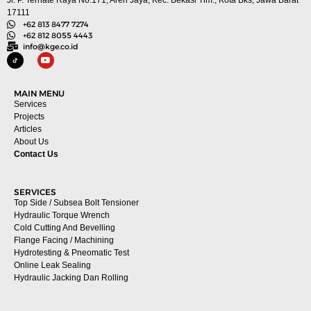
17111
+62 813 8477 7274
+62 812 8055 4443
info@kge.co.id
MAIN MENU
Services
Projects
Articles
About Us
Contact Us
SERVICES
Top Side / Subsea Bolt Tensioner
Hydraulic Torque Wrench
Cold Cutting And Bevelling
Flange Facing / Machining
Hydrotesting & Pneomatic Test
Online Leak Sealing
Hydraulic Jacking Dan Rolling