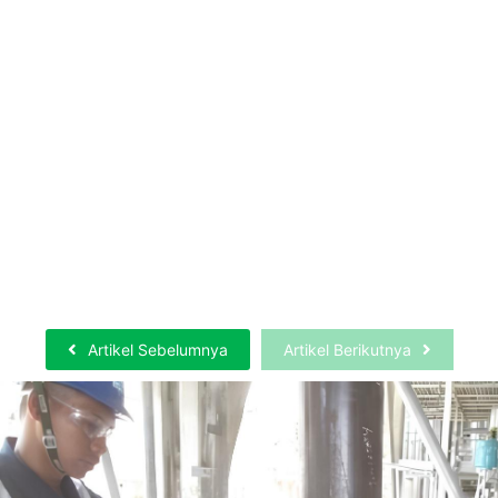
Perbandingan Biaya Hydrotesting vs
Pneumatic Test: Mana yang Lebih Efisien
untuk Proyek Industri?
Selengkapnya
Artikel Sebelumnya
Artikel Berikutnya