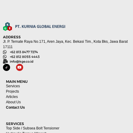
ADDRESS
Jl. P. Ternate Raya No.171, Aren Jaya, Kec. Bekasi Tim., Kota Bks, Jawa Barat
17111
+62 813 8477 7274
+62 812 8055 4443
info@kge.co.id
MAIN MENU
Services
Projects
Articles
About Us
Contact Us
SERVICES
Top Side / Subsea Bolt Tensioner