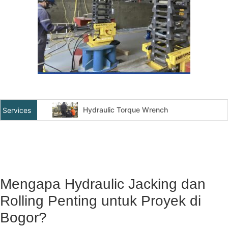
Hydraulic Torque Wrench
Services
Top Side / Subsea Bolt Tensioner
Cold Cutting And Bevelling
Flange Facing / Machining
Hydrotesting dan Pneomatic Test
Mengapa Hydraulic Jacking dan
Online Leak Sealing
Rolling Penting untuk Proyek di
Hydraulic Jacking Dan Rolling
Bogor?