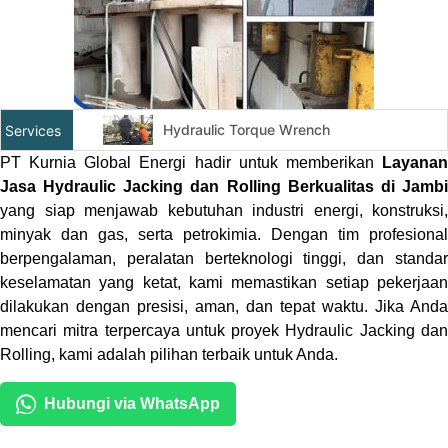
Hydraulic Torque Wrench
Services
Top Side / Subsea Bolt Tensioner
PT Kurnia Global Energi hadir untuk memberikan
Layanan
Jasa Hydraulic Jacking dan Rolling Berkualitas di Jambi
Cold Cutting And Bevelling
yang siap menjawab kebutuhan industri energi, konstruksi,
Flange Facing / Machining
minyak dan gas, serta petrokimia. Dengan tim profesional
Hydrotesting dan Pneomatic Test
berpengalaman, peralatan berteknologi tinggi, dan standar
Online Leak Sealing
keselamatan yang ketat, kami memastikan setiap pekerjaan
dilakukan dengan presisi, aman, dan tepat waktu. Jika Anda
Hydraulic Jacking Dan Rolling
mencari mitra terpercaya untuk proyek Hydraulic Jacking dan
Rolling, kami adalah pilihan terbaik untuk Anda.
Hubungi via WhatsApp