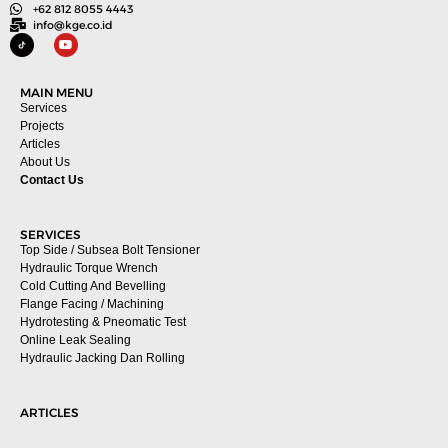
+62 812 8055 4443
info@kge.co.id
MAIN MENU
Services
Projects
Articles
About Us
Contact Us
SERVICES
Top Side / Subsea Bolt Tensioner
Hydraulic Torque Wrench
Cold Cutting And Bevelling
Flange Facing / Machining
Hydrotesting & Pneomatic Test
Online Leak Sealing
Hydraulic Jacking Dan Rolling
ARTICLES