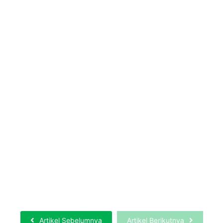
Sewa Hydrotesting Dan Pneumatic Test
Terpercaya di Kota Tuban
Selengkapnya
Artikel Sebelumnya
Artikel Berikutnya