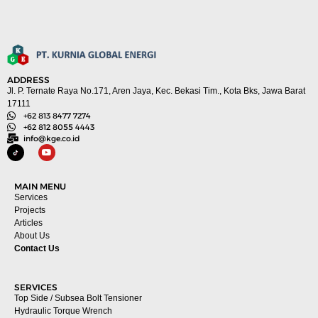
ADDRESS
Jl. P. Ternate Raya No.171, Aren Jaya, Kec. Bekasi Tim., Kota Bks, Jawa Barat
17111
+62 813 8477 7274
+62 812 8055 4443
info@kge.co.id
MAIN MENU
Services
Projects
Articles
About Us
Contact Us
SERVICES
Top Side / Subsea Bolt Tensioner
Hydraulic Torque Wrench