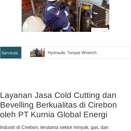
Hydraulic Torque Wrench
Services
Top Side / Subsea Bolt Tensioner
Cold Cutting And Bevelling
Flange Facing / Machining
Hydrotesting dan Pneomatic Test
Layanan Jasa Cold Cutting dan
Online Leak Sealing
Bevelling Berkualitas di Cirebon
Hydraulic Jacking Dan Rolling
oleh PT Kurnia Global Energi
Industri di Cirebon, terutama sektor minyak, gas, dan