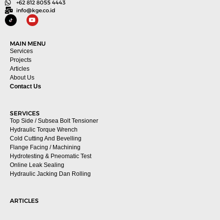
+62 812 8055 4443
info@kge.co.id
MAIN MENU
Services
Projects
Articles
About Us
Contact Us
SERVICES
Top Side / Subsea Bolt Tensioner
Hydraulic Torque Wrench
Cold Cutting And Bevelling
Flange Facing / Machining
Hydrotesting & Pneomatic Test
Online Leak Sealing
Hydraulic Jacking Dan Rolling
ARTICLES